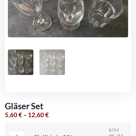
Gläser Set
5,60
€
–
12,60
€
8,75
€
inkl. 19 %